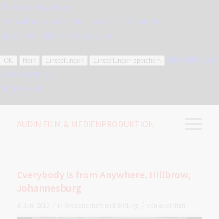
Dienste verwalten
Verwalten von {vendor_count}-Lieferanten
Lese mehr über diese Zwecke
Einstellungen
OK
Nein
Einstellungen
Einstellungen speichern
Datenschutz
Impressum
AUDIN FILM & MEDIENPRODUKTION
Everybody is from Anywhere. Hillbrow,
Johannesburg
/
/
4. Juni 2015
in
Wissenschaft und Bildung
von
audinfilm