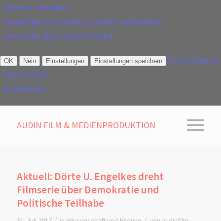
Dienste verwalten
Verwalten von {vendor_count}-Lieferanten
Lese mehr über diese Zwecke
Einstellungen
OK
Nein
Einstellungen
Einstellungen speichern
Datenschutz
Impressum
AUDIN FILM & MEDIENPRODUKTION
Aktuell: Dörte U. Engelkes dreht
Filmserie über Demokratie und
Politische Teilhabe
/
/
31. Juli 2017
in
Wissenschaft und Bildung
von
audinfilm