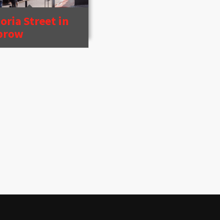
oria Street in
lbrow