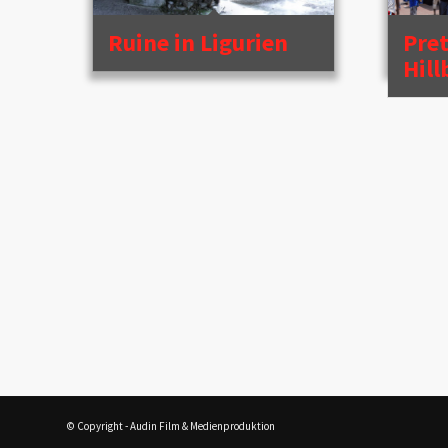
Ruine in Ligurien
Pret
Hil
© Copyright - Audin Film & Medienproduktion