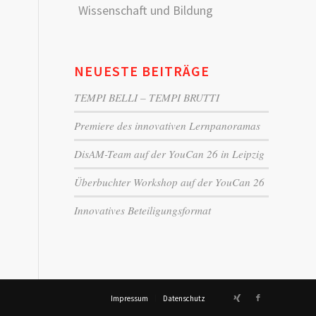
Wissenschaft und Bildung
NEUESTE BEITRÄGE
TEMPI BELLI – TEMPI BRUTTI
Premiere des innovativen Lernpanoramas
DisAM-Team auf der YouCan 26 in Leipzig
Überbuchter Workshop auf der YouCan 26
Innovatives Beteiligungsformat
Impressum
Datenschutz