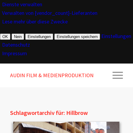
Dienste verwalten
Verwalten von {vendor_count}-Lieferanten
Lese mehr über diese Zwecke
Einstellungen
OK
Nein
Einstellungen
Einstellungen speichern
Datenschutz
Impressum
AUDIN FILM & MEDIENPRODUKTION
Schlagwortarchiv für:
Hillbrow