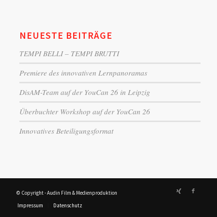
NEUESTE BEITRÄGE
TEMPI BELLI – TEMPI BRUTTI
Premiere des innovativen Lernpanoramas
DisAM-Team auf der YouCan 26 in Leipzig
Überbuchter Workshop auf der YouCan 26
Innovatives Beteiligungsformat
© Copyright - Audin Film & Medienproduktion
Impressum
Datenschutz