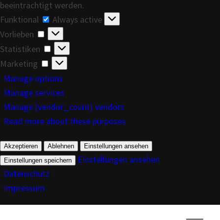
beeinträchtigt werden.
Funktional
Always active
Funktional
Vorlieben
Vorlieben
Statistiken
Statistiken
Marketing
Marketing
Manage options
Manage services
Manage {vendor_count} vendors
Read more about these purposes
Akzeptieren
Ablehnen
Einstellungen ansehen
Einstellungen ansehen
Einstellungen speichern
Datenschutz
Impressum